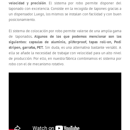
velocidad y precisión
. El sistema por robo permite disponer del
taponado con excelencia. Consiste en la recogida de tapones gracias a
un dispensador. Luego, los mismos se instalan con facilidad y con buen
posicionamiento.
El sistema de colocación por robo permite valerse de una amplia gama
de taponados
. Algunos de los que podemos mencionar son los
siguientes: capsulas de aluminio, pilferproof, tapas roll-on, Pedi
stripen, garrafas, PET.
Sin duda, es una alternativa bastante versátil. A
ella se añade la necesidad de trabajar con velocidad para un alto nivel
de producción. Por ello, en nuestra fábrica combinamos el sistema por
robo con el de mecanismo rotativo.