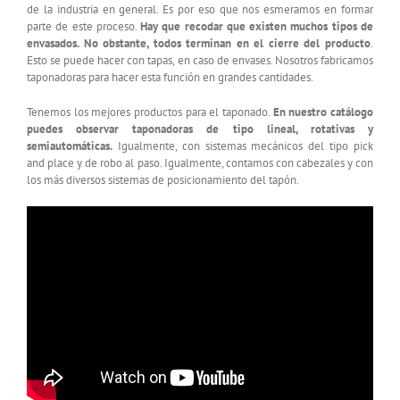
de la industria en general. Es por eso que nos esmeramos en formar
parte de este proceso.
Hay que recodar que existen muchos tipos de
envasados. No obstante, todos terminan en el cierre del producto
.
Esto se puede hacer con tapas, en caso de envases. Nosotros fabricamos
taponadoras para hacer esta función en grandes cantidades.
Tenemos los mejores productos para el taponado.
En nuestro catálogo
puedes observar taponadoras de tipo lineal, rotativas y
semiautomáticas.
Igualmente, con sistemas mecánicos del tipo pick
and place y de robo al paso. Igualmente, contamos con cabezales y con
los más diversos sistemas de posicionamiento del tapón.