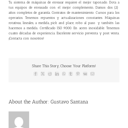
Tu sistema de máquinas de envasar requiere el mejor taponado. Dota a
tus
equipos de envasado
con el mejor complemento
.
Damos dos (2)
años completos de garantía. Contratos de mantenimiento. Cursos para los
operarios. Tenemos repuestos y actualizaciones constantes. Máquinas
rotativas, lineales, a medida, pick and place, robo al paso y también las
hacemos a medida. Certificado ISO 9000. En acero inoxidable. Tenemos
cuatro décadas de experiencia. Excelente servicio preventa y post venta.
¡
Contacta con nosotros
!
Share This Story, Choose Your Platform!
Facebook
X
Reddit
LinkedIn
WhatsApp
Tumblr
Pinterest
Vk
Email
About the Author:
Gustavo Santana