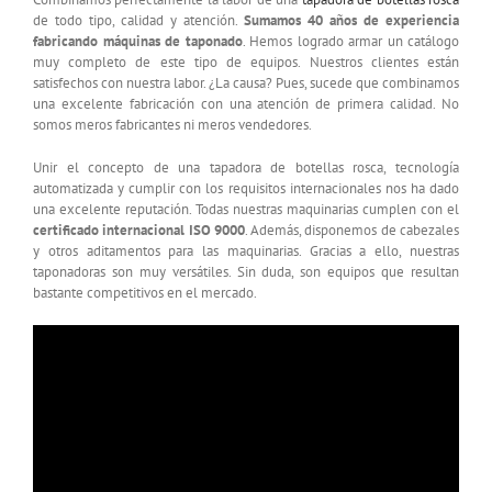
de todo tipo, calidad y atención.
Sumamos 40 años de experiencia
fabricando máquinas de taponado
. Hemos logrado armar un catálogo
muy completo de este tipo de equipos. Nuestros clientes están
satisfechos con nuestra labor. ¿La causa? Pues, sucede que combinamos
una excelente fabricación con una atención de primera calidad. No
somos meros fabricantes ni meros vendedores.
Unir el concepto de una tapadora de botellas rosca, tecnología
automatizada y cumplir con los requisitos internacionales nos ha dado
una excelente reputación. Todas nuestras maquinarias cumplen con el
certificado internacional ISO 9000
. Además, disponemos de cabezales
y otros aditamentos para las maquinarias. Gracias a ello, nuestras
taponadoras son muy versátiles. Sin duda, son equipos que resultan
bastante competitivos en el mercado.