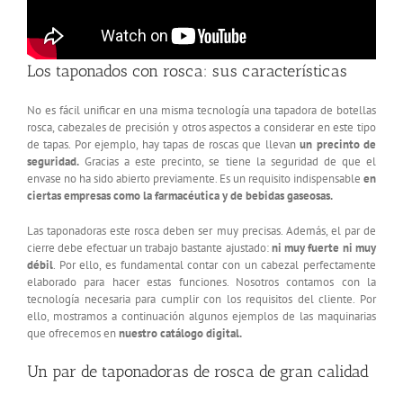
Los taponados con rosca: sus características
No es fácil unificar en una misma tecnología una tapadora de botellas
rosca, cabezales de precisión y otros aspectos a considerar en este tipo
de tapas. Por ejemplo, hay tapas de roscas que llevan
un precinto de
seguridad.
Gracias a este precinto, se tiene la seguridad de que el
envase no ha sido abierto previamente. Es un requisito indispensable
en
ciertas empresas como la farmacéutica y de bebidas gaseosas.
Las taponadoras este rosca deben ser muy precisas. Además, el par de
cierre debe efectuar un trabajo bastante ajustado:
ni muy fuerte ni muy
débil
. Por ello, es fundamental contar con un cabezal perfectamente
elaborado para hacer estas funciones. Nosotros contamos con la
tecnología necesaria para cumplir con los requisitos del cliente. Por
ello, mostramos a continuación algunos ejemplos de las maquinarias
que ofrecemos en
nuestro catálogo digital.
Un par de taponadoras de rosca de gran calidad