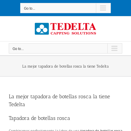
Skip
to
Go to...
content
Go to...
La mejor tapadora de botellas rosca la tiene Tedelta
La mejor tapadora de botellas rosca la tiene
Tedelta
Tapadora de botellas rosca
Combinamos perfectamente la labor de una
tapadora de botellas rosca