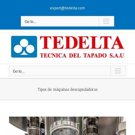
Skip
export@tedelta.com
to
content
Go to...
Go to...
Tipos de máquinas descapsuladoras