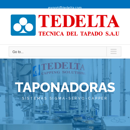
Skip
export@tedelta.com
to
content
Go to...
Go to...
TAPONADORAS
SISTEMAS SIGMA-SERVO-CAPPER