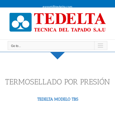
Skip
export@tedelta.com
to
content
Go to...
Go to...
TERMOSELLADO POR PRESIÓN
TEDELTA MODELO TBS