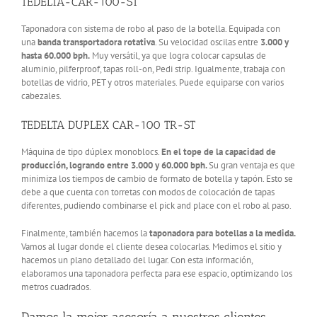
TEDELTA-CAR-100-ST
Taponadora con sistema de robo al paso de la botella. Equipada con
una
banda transportadora rotativa
. Su velocidad oscilas entre
3.000 y
hasta 60.000 bph.
Muy versátil, ya que logra colocar capsulas de
aluminio, pilferproof, tapas roll-on, Pedi strip. Igualmente, trabaja con
botellas de vidrio, PET y otros materiales. Puede equiparse con varios
cabezales.
TEDELTA DUPLEX CAR-100 TR-ST
Máquina de tipo dúplex monoblocs.
En el tope de la capacidad de
producción, logrando entre 3.000 y 60.000 bph.
Su gran ventaja es que
minimiza los tiempos de cambio de formato de botella y tapón. Esto se
debe a que cuenta con torretas con modos de colocación de tapas
diferentes, pudiendo combinarse el pick and place con el robo al paso.
Finalmente, también hacemos la
taponadora para botellas a la medida.
Vamos al lugar donde el cliente desea colocarlas. Medimos el sitio y
hacemos un plano detallado del lugar. Con esta información,
elaboramos una taponadora perfecta para ese espacio, optimizando los
metros cuadrados.
Damos la mejor asesoría a nuestros clientes