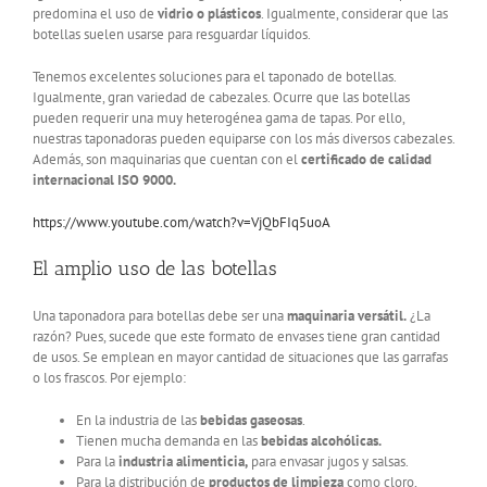
predomina el uso de
vidrio o plásticos
. Igualmente, considerar que las
botellas suelen usarse para resguardar líquidos.
Tenemos excelentes soluciones para el taponado de botellas.
Igualmente, gran variedad de cabezales. Ocurre que las botellas
pueden requerir una muy heterogénea gama de tapas. Por ello,
nuestras taponadoras pueden equiparse con los más diversos cabezales.
Además, son maquinarias que cuentan con el
certificado de calidad
internacional ISO 9000.
https://www.youtube.com/watch?v=VjQbFIq5uoA
El amplio uso de las botellas
Una taponadora para botellas debe ser una
maquinaria versátil.
¿La
razón? Pues, sucede que este formato de envases tiene gran cantidad
de usos. Se emplean en mayor cantidad de situaciones que las garrafas
o los frascos. Por ejemplo:
En la industria de las
bebidas gaseosas
.
Tienen mucha demanda en las
bebidas alcohólicas.
Para la
industria alimenticia,
para envasar jugos y salsas.
Para la distribución de
productos de limpieza
como cloro,