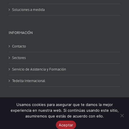
Soluciones a medida
INFORMACIÓN
Contacto
Sectores
Servicio de Asistencia y Formación
Tedelta Internacional
Usamos cookies para asegurar que te damos la mejor
experiencia en nuestra web. Si continúas usando este sitio,
asumiremos que estás de acuerdo con ello.
Copyright 2024 © Tedelta | All Rights Reserved | Powered by
iCRONO
|
Aceptar
Real Time Business