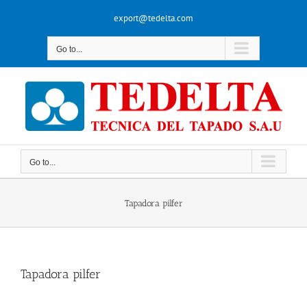
Skip
export@tedelta.com
to
content
Go to...
Go to...
Tapadora pilfer
Tapadora pilfer