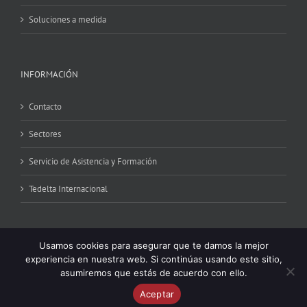
Soluciones a medida
INFORMACIÓN
Contacto
Sectores
Servicio de Asistencia y Formación
Tedelta Internacional
Usamos cookies para asegurar que te damos la mejor
experiencia en nuestra web. Si continúas usando este sitio,
asumiremos que estás de acuerdo con ello.
Copyright 2024 © Tedelta | All Rights Reserved | Powered by
iCRONO
|
Aceptar
Real Time Business