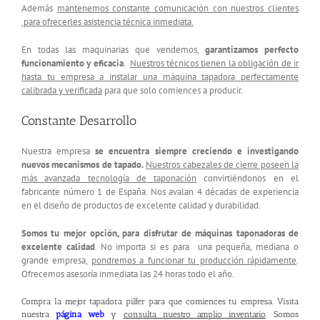
Además
mantenemos constante comunicación con nuestros clientes
para ofrecerles asistencia técnica inmediata.
En todas las maquinarias que vendemos,
garantizamos perfecto
funcionamiento y eficacia
.
Nuestros técnicos tienen la obligación de ir
hasta tu empresa a instalar una máquina tapadora perfectamente
calibrada y verificada
para que solo comiences a producir.
Constante Desarrollo
Nuestra empresa
se encuentra siempre creciendo e investigando
nuevos mecanismos de tapado.
Nuestros cabezales de cierre poseen la
más avanzada tecnología de taponación
convirtiéndonos en el
fabricante número 1 de España. Nos avalan 4 décadas de experiencia
en el diseño de productos de excelente calidad y durabilidad.
Somos tu mejor opción, para disfrutar de máquinas taponadoras de
excelente calidad
. No importa si es para una pequeña, mediana o
grande empresa,
pondremos a funcionar tu producción rápidamente
.
Ofrecemos asesoría inmediata las 24 horas todo el año.
Compra la mejor tapadora pilfer para que comiences tu empresa. Visita
nuestra
página web
y
consulta nuestro amplio inventario
. Somos