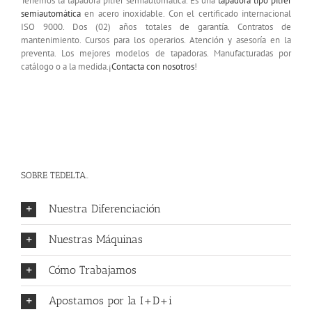
Tenemos la tapadora pilfer semiautomática. Es una
tapadora tipo pilfer
semiautomática
en acero inoxidable. Con el certificado internacional
ISO 9000. Dos (02) años totales de garantía. Contratos de
mantenimiento. Cursos para los operarios. Atención y asesoría en la
preventa. Los mejores modelos de tapadoras. Manufacturadas por
catálogo o a la medida.¡
Contacta con nosotros
!
SOBRE TEDELTA..
Nuestra Diferenciación
Nuestras Máquinas
Cómo Trabajamos
Apostamos por la I+D+i