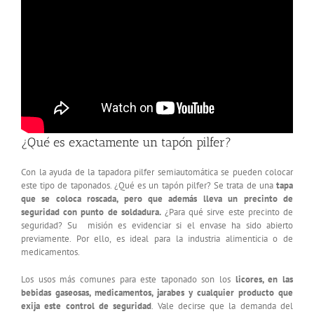
¿Qué es exactamente un tapón pilfer?
Con la ayuda de la tapadora pilfer semiautomática se pueden colocar
este tipo de taponados. ¿Qué es un tapón pilfer? Se trata de una
tapa
que se coloca roscada, pero que además lleva un precinto de
seguridad con punto de soldadura.
¿Para qué sirve este precinto de
seguridad? Su misión es evidenciar si el envase ha sido abierto
previamente. Por ello, es ideal para la industria alimenticia o de
medicamentos.
Los usos más comunes para este taponado son los
licores, en las
bebidas gaseosas, medicamentos, jarabes y cualquier producto que
exija este control de seguridad
. Vale decirse que la demanda del