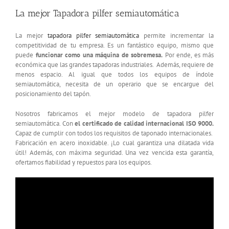
La mejor Tapadora pilfer semiautomática
La mejor
tapadora pilfer semiautomática
permite incrementar la
competitividad de tu empresa. Es un fantástico equipo, mismo que
puede
funcionar como una máquina de sobremesa.
Por ende, es más
económica que las grandes tapadoras industriales. Además, requiere de
menos espacio. Al igual que todos los equipos de índole
semiautomática, necesita de un operario que se encargue del
posicionamiento del tapón.
Nosotros fabricamos el mejor modelo de tapadora pilfer
semiautomática. Con
el certificado de calidad internacional ISO 9000.
Capaz de cumplir con todos los requisitos de taponado internacionales.
Fabricación en acero inoxidable. ¡Lo cual garantiza una dilatada vida
útil! Además, con máxima seguridad. Una vez vencida esta garantía,
ofertamos fiabilidad y repuestos para los equipos.