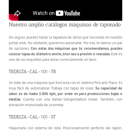
Nuestro amplio catálogos máquinas de taponado
De seguro puedes hallar la tapadora de tarros que necesitas en nuestro
portal web. No obstante, queremos asesorarte. Por eso, te damos un par
de opciones.
Con estas dos máquinas que te recomendamos, puedes
colocar tapas de diámetro ancho, bien sea a presión o roscadas
. Este es
uno de los requisitos para sellar correctamente un tarro.
TEDELTA-CAL-101-TR
Se trata de una máquina que funciona con el sistema Pick and Place. Es
muy fácil de automatizar. Trabaja con tapas de rosas.
Su capacidad de
labor es de hasta 3.000 bph, por ende es para producciones bajas o
medias.
Cuenta con una banda transportadora lineal. También, con
elevación motorizada de la torreta.
TEDELTA-CAL-101-ST
Maquinaria con sistema de robo. Posicionamiento perfecto del tapón.