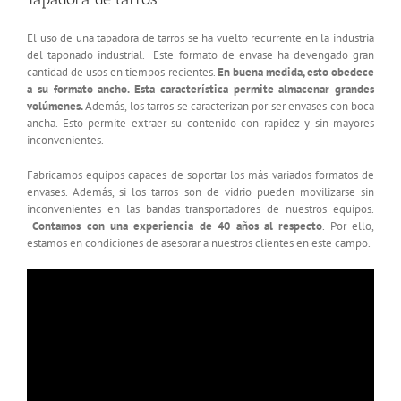
El uso de una tapadora de tarros se ha vuelto recurrente en la industria
del taponado industrial. Este formato de envase ha devengado gran
cantidad de usos en tiempos recientes.
En buena medida, esto obedece
a su formato ancho. Esta característica permite almacenar grandes
volúmenes.
Además, los tarros se caracterizan por ser envases con boca
ancha. Esto permite extraer su contenido con rapidez y sin mayores
inconvenientes.
Fabricamos equipos capaces de soportar los más variados formatos de
envases. Además, si los tarros son de vidrio pueden movilizarse sin
inconvenientes en las bandas transportadores de nuestros equipos.
Contamos con una experiencia de 40 años al respecto
. Por ello,
estamos en condiciones de asesorar a nuestros clientes en este campo.