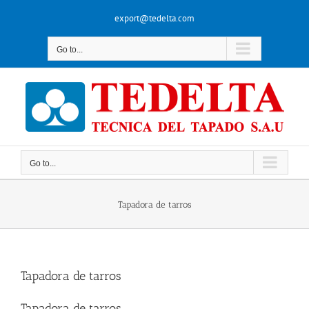
Skip
export@tedelta.com
to
content
Go to...
Go to...
Tapadora de tarros
Tapadora de tarros
Tapadora de tarros