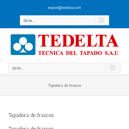
Skip
export@tedelta.com
to
content
Go to...
Go to...
Tapadora de frascos
Tapadora de frascos
Tapadora de frascos