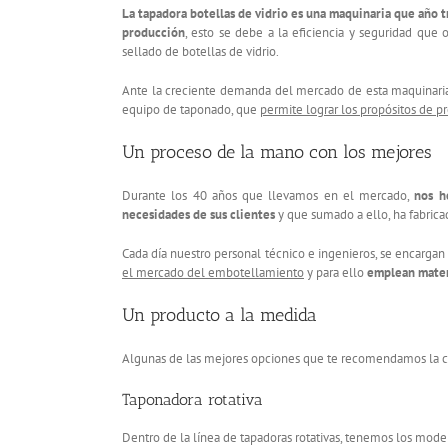
La tapadora botellas de vidrio es una maquinaria que año 
producción
, esto se debe a la eficiencia y seguridad que 
sellado de botellas de vidrio.
Ante la creciente demanda del mercado de esta maquinaria
equipo de taponado, que
permite lograr los propósitos de p
Un proceso de la mano con los mejores
Durante los 40 años que llevamos en el mercado,
nos h
necesidades de sus clientes
y que sumado a ello, ha fabrica
Cada día nuestro personal técnico e ingenieros, se encarga
el mercado del embotellamiento
y para ello
emplean materi
Un producto a la medida
Algunas de las mejores opciones que te recomendamos la co
Taponadora rotativa
Dentro de la línea de tapadoras rotativas, tenemos los m