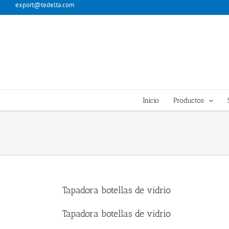
Skip
export@tedelta.com
to
content
Inicio
Productos
Tapadora botellas de vidrio
Tapadora botellas de vidrio