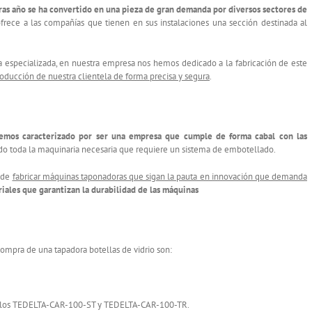
tras año se ha convertido en una pieza de gran demanda por diversos sectores de
ofrece a las compañías que tienen en sus instalaciones una sección destinada al
 especializada, en nuestra empresa nos hemos dedicado a la fabricación de este
roducción de nuestra clientela de forma precisa y segura
.
emos caracterizado por ser una empresa que cumple de forma cabal con las
do toda la maquinaria necesaria que requiere un sistema de embotellado.
n de
fabricar máquinas taponadoras que sigan la pauta en innovación que demanda
ales que garantizan la durabilidad de las máquinas
mpra de una tapadora botellas de vidrio son:
odelos TEDELTA-CAR-100-ST y TEDELTA-CAR-100-TR.