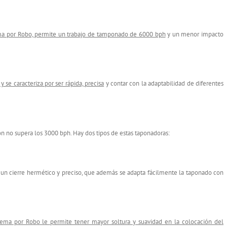
ema por Robo, permite un trabajo de tamponado de 6000 bph
y un menor impacto
 se caracteriza por ser rápida, precisa
y contar con la adaptabilidad de diferentes
ón no supera los 3000 bph. Hay dos tipos de estas taponadoras:
 un cierre hermético y preciso, que además se adapta fácilmente la taponado con
tema por Robo le permite tener mayor soltura y suavidad en la colocación del