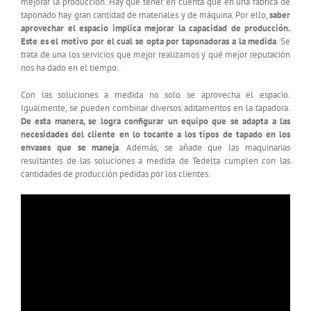
mejorar la producción. Hay que tener en cuenta que en una fábrica de
taponado hay gran cantidad de materiales y de máquina. Por ello,
saber
aprovechar el espacio implica mejorar la capacidad de producción.
Este es el motivo por el cual se opta por taponadoras a la medida
. Se
trata de una los servicios que mejor realizamos y qué mejor reputación
nos ha dado en el tiempo.
Con las soluciones a medida no solo se aprovecha el espacio.
Igualmente, se pueden combinar diversos aditamentos en la tapadora.
De esta manera, se logra configurar un equipo que se adapta a las
necesidades del cliente en lo tocante a los tipos de tapado en los
envases que se maneja
. Además, se añade que las maquinarias
resultantes de las soluciones a medida de Tedelta cumplen con las
cantidades de producción pedidas por los clientes.