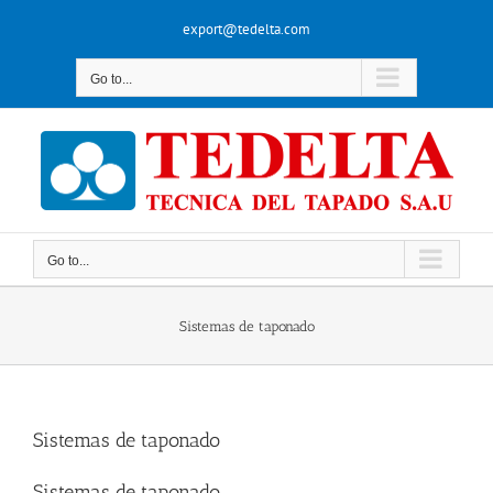
Skip
export@tedelta.com
to
content
Go to...
Go to...
Sistemas de taponado
Sistemas de taponado
Sistemas de taponado