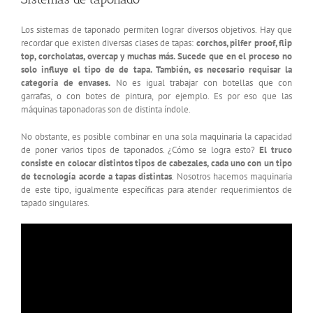
Los sistemas de taponado permiten lograr diversos objetivos. Hay que
recordar que existen diversas clases de tapas:
corchos, pilfer proof, flip
top, corcholatas, overcap y muchas más. Sucede que en el proceso no
solo influye el tipo de de tapa. También, es necesario requisar la
categoría de envases.
No es igual trabajar con botellas que con
garrafas, o con botes de pintura, por ejemplo. Es por eso que las
máquinas taponadoras son de distinta índole.
No obstante, es posible combinar en una sola maquinaria la capacidad
de poner varios tipos de taponados. ¿Cómo se logra esto?
El truco
consiste en colocar distintos tipos de cabezales, cada uno con un tipo
de tecnología acorde a tapas distintas
. Nosotros hacemos maquinaria
de este tipo, igualmente específicas para atender requerimientos de
tapado singulares.