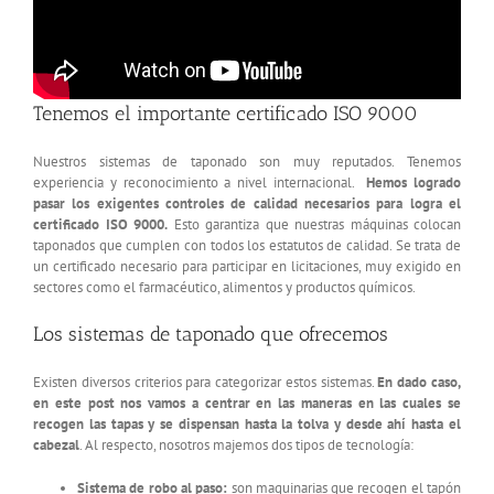
Tenemos el importante certificado ISO 9000
Nuestros sistemas de taponado son muy reputados. Tenemos
experiencia y reconocimiento a nivel internacional.
Hemos logrado
pasar los exigentes controles de calidad necesarios para logra el
certificado ISO 9000.
Esto garantiza que nuestras máquinas colocan
taponados que cumplen con todos los estatutos de calidad. Se trata de
un certificado necesario para participar en licitaciones, muy exigido en
sectores como el farmacéutico, alimentos y productos químicos.
Los sistemas de taponado que ofrecemos
Existen diversos criterios para categorizar estos sistemas.
En dado caso,
en este post nos vamos a centrar en las maneras en las cuales se
recogen las tapas y se dispensan hasta la tolva y desde ahí hasta el
cabezal
. Al respecto, nosotros majemos dos tipos de tecnología:
Sistema de robo al paso:
son maquinarias que recogen el tapón