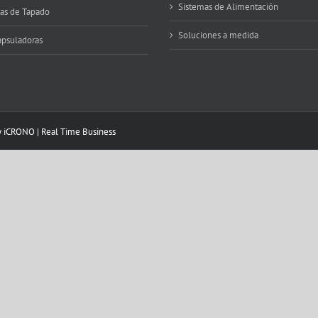
Sistemas de Alimentación
tas de Tapado
Soluciones a medida
psuladoras
y
iCRONO
|
Real Time Business