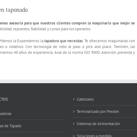
 en taponado
amos asesoría para que nuestros clientes compren la maquinaria que mejor se
ilidad, repuestos, fiabilidad y cursos para los operarios.
 Pídenos la Expendemos la
tapadora que necesitas
. Te ofrecemos maquinarias con
es o rotativos. Con tecnología de robo al paso o pick and place. También, las
 Tenemos 40 años de experiencia. Aval de la norma ISO 9000. Atención preventa y
CTOS
Cabezales
Termosellado por Presión
adoras
Sistemas de Alimentación
tas de Tapado
Soluciones a medida