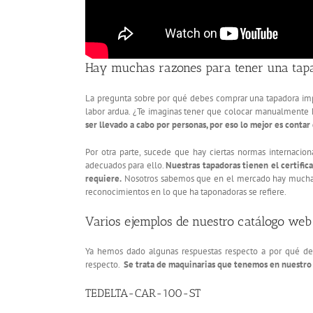
Hay muchas razones para tener una tapa
La pregunta sobre por qué debes comprar una tapadora impli
labor ardua. ¿Te imaginas tener que colocar manualmente h
ser llevado a cabo por personas, por eso lo mejor es conta
Por otra parte, sucede que hay ciertas normas internacion
adecuados para ello.
Nuestras tapadoras tienen el certifica
requiere.
Nosotros sabemos que en el mercado hay muchas 
reconocimientos en lo que ha taponadoras se refiere.
Varios ejemplos de nuestro catálogo web
Ya hemos dado algunas respuestas respecto a por qué deb
respecto.
Se trata de maquinarias que tenemos en nuestro 
TEDELTA-CAR-100-ST