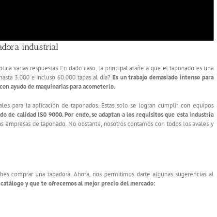
dora industrial
ca varias respuestas. En dado caso, la principal atañe a que el taponado es una
asta 3.000 e incluso 60.000 tapas al día?
Es un trabajo demasiado intenso para
r con ayuda de maquinarias para acometerlo.
ales para la aplicación de taponados. Estas solo se logran cumplir con equipos
do de calidad IS0 9000. Por ende, se adaptan a los requisitos que esta industria
empresas de taponado. No obstante, nosotros contamos con todos los avales y
es comprar una tapadora. Ahora, nos permitimos darte algunas sugerencias al
catálogo y que te ofrecemos al mejor precio del mercado: