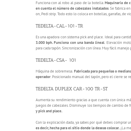
Funciona con al robo al paso de la botella.
Maquinaria de c
en cuenta el número de cabezales instalados
. Se fabrica e
on, Pedi strip. Todo esto lo coloca en botellas, garrafas, de vid
TEDELTA-CAL-101-TR
Es una apadora con sistema pick and place. Ideal para can
3.000 bph. Funciona con una banda lineal
. Elevación moto
para cada tapón. Sincronización con línea. Muy fácil manejo p
TEDELTA-CSA- 101
Máquina de sobremesa.
Fabricada para pequeñas o mediana
operador
. Posicionado manual del tapón, pero el cierre se r
TEDELTA DUPLEX CAR-100 TR-ST
Aumenta su rendimiento gracias a que cuenta con única máqui
juegos de cabezales. Disminuye los tiempos de cambio de f
y pick and place.
Con la explicación dada, ya sabes por qué debes comprar u
es decir, hecha para el sitio donde la deseas colocar.
¡La me