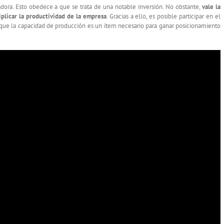
ora. Esto obedece a que se trata de una notable inversión. No obstante,
vale la
iplicar la productividad de la empresa
. Gracias a ello, es posible participar en el
que la capacidad de producción es un ítem necesario para ganar posicionamiento