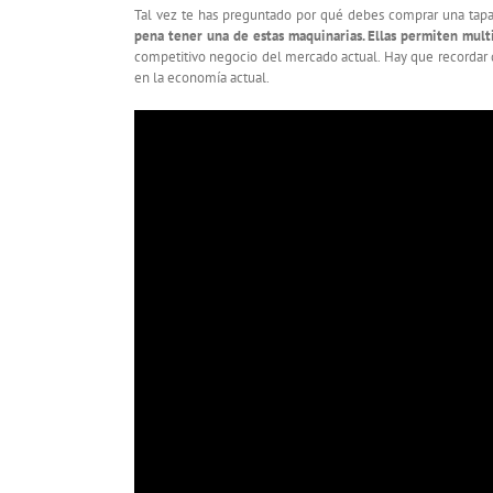
Tal vez te has preguntado por qué debes comprar una tapad
pena tener una de estas maquinarias. Ellas permiten mult
competitivo negocio del mercado actual. Hay que recordar 
en la economía actual.