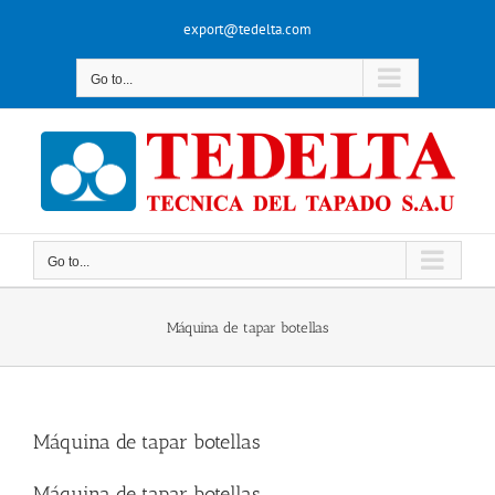
Skip
export@tedelta.com
to
content
Go to...
Go to...
Máquina de tapar botellas
Máquina de tapar botellas
Máquina de tapar botellas