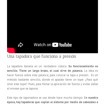
Una tapadora que funciona a presión
La tapadora italiana es un verdadero clásico.
Su funcionamiento es
sencillo. Tiene un largo brazo, el cual sirve de palanca.
La idea es
hacer fuerza sobre esta palanca, para colocar la tapa a presión. Es un
método bastante sencillo, donde el aparato tiene un tope. ¿Para qué
sirve este tope? Pues, para frenar la aplicación de fuerza y evitar dañar
el envase que se tapona.
Este tipo de taponadora se usa desde hace mucho tiempo. E
n nuestra
época, hay tapadoras que copian el sistema por medio de cabezales a