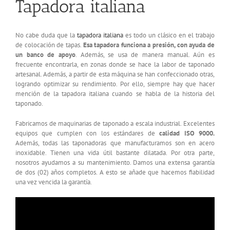
Tapadora italiana
No cabe duda que la
tapadora italiana
es todo un clásico en el trabajo
de colocación de tapas.
Esa tapadora funciona a presión, con ayuda de
un banco de apoyo
. Además, se usa de manera manual. Aún es
frecuente encontrarla, en zonas donde se hace la labor de taponado
artesanal. Además, a partir de esta máquina se han confeccionado otras,
logrando optimizar su rendimiento. Por ello, siempre hay que hacer
mención de la tapadora italiana cuando se habla de la historia del
taponado.
Fabricamos de maquinarias de taponado a escala industrial. Excelentes
equipos que cumplen con los estándares de
calidad ISO 9000.
Además, todas las taponadoras que manufacturamos son en acero
inoxidable. Tienen una vida útil bastante dilatada. Por otra parte,
nosotros ayudamos a su mantenimiento. Damos una extensa garantía
de dos (02) años completos. A esto se añade que hacemos fiabilidad
una vez vencida la garantía.