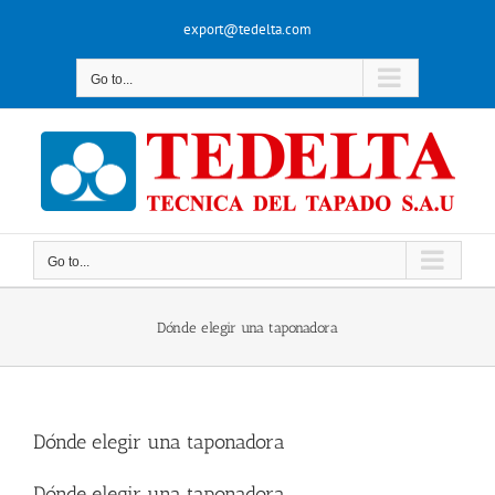
Skip
export@tedelta.com
to
content
Go to...
Go to...
Dónde elegir una taponadora
Dónde elegir una taponadora
Dónde elegir una taponadora