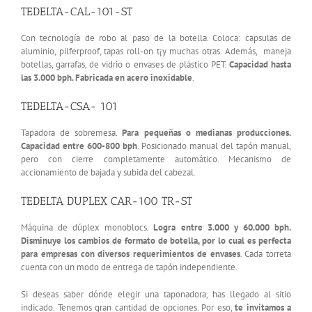
TEDELTA-CAL-101-ST
Con tecnología de robo al paso de la botella. Coloca: capsulas de
aluminio, pilferproof, tapas roll-on t¡y muchas otras. Además, maneja
botellas, garrafas, de vidrio o envases de plástico PET.
Capacidad hasta
las 3.000 bph. Fabricada en acero inoxidable
.
TEDELTA-CSA- 101
Tapadora de sobremesa.
Para pequeñas o medianas producciones.
Capacidad entre 600-800 bph
. Posicionado manual del tapón manual,
pero con cierre completamente automático. Mecanismo de
accionamiento de bajada y subida del cabezal.
TEDELTA DUPLEX CAR-100 TR-ST
Máquina de dúplex monoblocs.
Logra entre 3.000 y 60.000 bph.
Disminuye los cambios de formato de botella, por lo cual es perfecta
para empresas con diversos requerimientos de envases
. Cada torreta
cuenta con un modo de entrega de tapón independiente.
Si deseas saber dónde elegir una taponadora, has llegado al sitio
indicado. Tenemos gran cantidad de opciones. Por eso,
te invitamos a