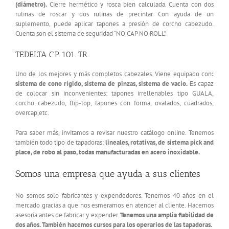
(diámetro).
Cierre hermético y rosca bien calculada. Cuenta con dos
rulinas de roscar y dos rulinas de precintar. Con ayuda de un
suplemento, puede aplicar tapones a presión de corcho cabezudo.
Cuenta son el sistema de seguridad “NO CAP NO ROLL”.
TEDELTA C.P 101. TR
Uno de los mejores y más completos cabezales. Viene equipado con
:
sistema de cono rígido, sistema de pinzas, sistema de vacío.
Es capaz
de colocar sin inconvenientes: tapones irrellenables tipo GUALA,
corcho cabezudo, flip-top, tapones con forma, ovalados, cuadrados,
overcap,etc.
Para saber más, invitamos a revisar nuestro catálogo online. Tenemos
también todo tipo de tapadoras:
lineales, rotativas, de sistema pick and
place, de robo al paso, todas manufacturadas en acero inoxidable.
Somos una empresa que ayuda a sus clientes
No somos solo fabricantes y expendedores. Tenemos 40 años en el
mercado gracias a que nos esmeramos en atender al cliente. Hacemos
asesoría antes de fabricar y expender.
Tenemos una amplia fiabilidad de
dos años. También hacemos cursos para los operarios de las tapadoras.