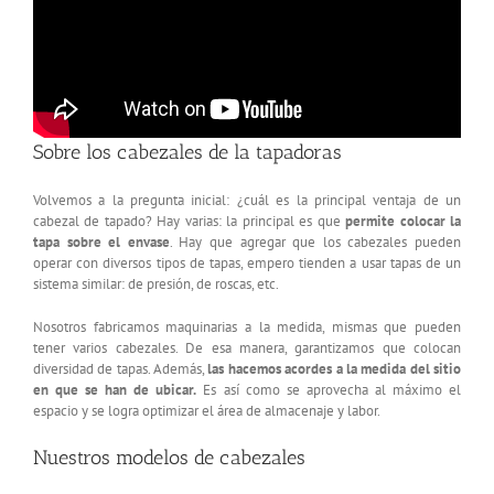
Sobre los cabezales de la tapadoras
Volvemos a la pregunta inicial: ¿cuál es la principal ventaja de un
cabezal de tapado? Hay varias: la principal es que
permite colocar la
tapa sobre el envase
. Hay que agregar que los cabezales pueden
operar con diversos tipos de tapas, empero tienden a usar tapas de un
sistema similar: de presión, de roscas, etc.
Nosotros fabricamos maquinarias a la medida, mismas que pueden
tener varios cabezales. De esa manera, garantizamos que colocan
diversidad de tapas. Además,
las hacemos acordes a la medida del sitio
en que se han de ubicar.
Es así como se aprovecha al máximo el
espacio y se logra optimizar el área de almacenaje y labor.
Nuestros modelos de cabezales