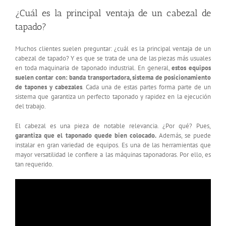
¿Cuál es la principal ventaja de un cabezal de
tapado?
Muchos clientes suelen preguntar: ¿cuál es la principal ventaja de un
cabezal de tapado? Y es que se trata de una de las piezas más usuales
en toda maquinaria de taponado industrial. En general,
estos equipos
suelen contar con: banda transportadora, sistema de posicionamiento
de tapones y cabezales
. Cada una de estas partes forma parte de un
sistema que garantiza un perfecto taponado y rapidez en la ejecución
del trabajo.
El cabezal es una pieza de notable relevancia. ¿Por qué? Pues,
garantiza que el taponado quede bien colocado.
Además, se puede
instalar en gran variedad de equipos. Es una de las herramientas que
mayor versatilidad le confiere a las máquinas taponadoras. Por ello, es
tan requerido.