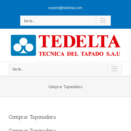
Skip
export@tedelta.com
to
content
Go to...
Go to...
Comprar Taponadora
Comprar Taponadora
Comprar Taponadora