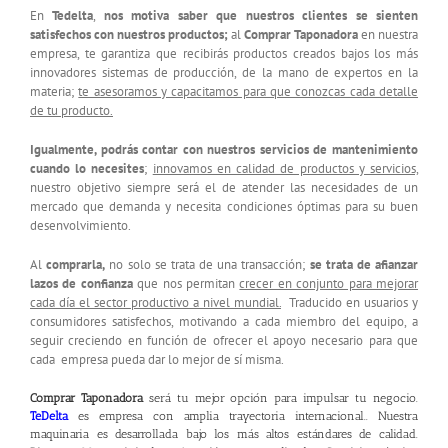
En
Tedelta
,
nos motiva saber que nuestros clientes se sienten
satisfechos con nuestros
productos
;
al
Comprar Taponadora
en nuestra
empresa, te garantiza que recibirás productos creados bajos los más
innovadores sistemas de producción, de la mano de expertos en la
materia;
te asesoramos y capacitamos para que conozcas cada detalle
de tu producto.
Igualmente, podrás contar con nuestros servicios de mantenimiento
cuando lo necesites
;
innovamos en calidad de productos y servicios,
nuestro objetivo siempre será el de atender las necesidades de un
mercado que demanda y necesita condiciones óptimas para su buen
desenvolvimiento.
Al
comprarla,
no solo se trata de una transacción;
se trata de afianzar
lazos de confianza
que nos permitan
crecer en conjunto para mejorar
cada día el sector productivo a nivel mundial.
Traducido en usuarios y
consumidores satisfechos, motivando a cada miembro del equipo, a
seguir creciendo en función de ofrecer el apoyo necesario para que
cada empresa pueda dar lo mejor de sí misma.
Comprar Taponadora
será tu mejor opción para impulsar tu negocio.
TeDelta
es empresa con amplia trayectoria internacional.. Nuestra
maquinaria es desarrollada bajo los más altos estándares de calidad.