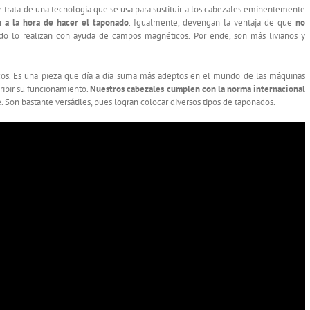
 trata de una tecnología que se usa para sustituir a los cabezales eminentemente
n a la hora de hacer el taponado
. Igualmente, devengan la ventaja de que
no
odo lo realizan con ayuda de campos magnéticos. Por ende, son más livianos y
os. Es una pieza que día a día suma más adeptos en el mundo de las máquinas
ribir su funcionamiento.
Nuestros cabezales cumplen con la norma internacional
Son bastante versátiles, pues logran colocar diversos tipos de taponados.