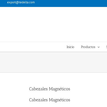
Skip
export@tedelta.com
to
content
Inicio
Productos
Cabezales Magnéticos
Cabezales Magnéticos