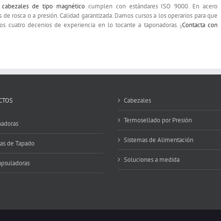
s
cabezales de tipo magnético
cumplen con estándares ISO 9000. En acero
s de rosca o a presión. Calidad garantizada. Damos cursos a los operarios para que
os cuatro decenios de experiencia en lo tocante a taponadoras. ¡
Contacta con
CTOS
Cabezales
Termosellado por Presión
adoras
Sistemas de Alimentación
tas de Tapado
Soluciones a medida
psuladoras