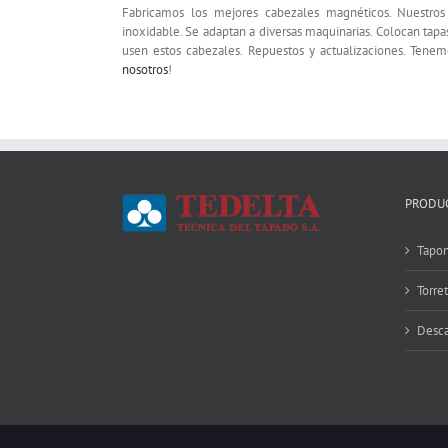
Fabricamos los mejores cabezales magnéticos. Nuestro
inoxidable. Se adaptan a diversas maquinarias. Colocan tapa
usen estos cabezales. Repuestos y actualizaciones. Tenem
nosotros
!
PRODU
Tapon
Torre
Desca