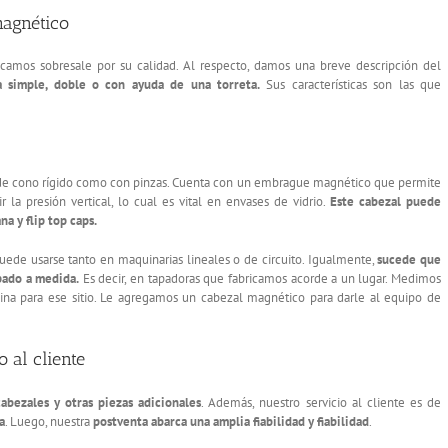
magnético
camos sobresale por su calidad. Al respecto, damos una breve descripción del
 simple, doble o con ayuda de una torreta.
Sus características son las que
 de cono rígido como con pinzas. Cuenta con un embrague magnético que permite
 la presión vertical, lo cual es vital en envases de vidrio.
Este cabezal puede
na y flip top caps.
uede usarse tanto en maquinarias lineales o de circuito. Igualmente,
sucede que
pado a medida.
Es decir, en tapadoras que fabricamos acorde a un lugar. Medimos
na para ese sitio. Le agregamos un cabezal magnético para darle al equipo de
 al cliente
abezales y otras piezas adicionales
. Además, nuestro servicio al cliente es de
a
. Luego, nuestra
postventa abarca una amplia fiabilidad y fiabilidad
.