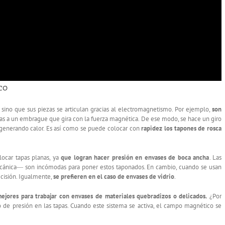
co
sino que sus piezas se articulan gracias al electromagnetismo. Por ejemplo,
son
ias a un embrague que gira con la fuerza magnética. De ese modo, se hace un giro
 generando calor. Es así como se puede colocar con
rapidez los tapones de rosca
locar tapas planas, ya
que logran hacer presión en envases de boca ancha
. Las
cánica― son incómodas para poner estos taponados. En cambio, cuando se usan
ecisión. Igualmente,
se prefieren en el caso de envases de vidrio
.
ejores para trabajar con envases de materiales quebradizos o delicados.
¿Por
 de presión en las tapas. Cuando este sistema se activa, el campo magnético se