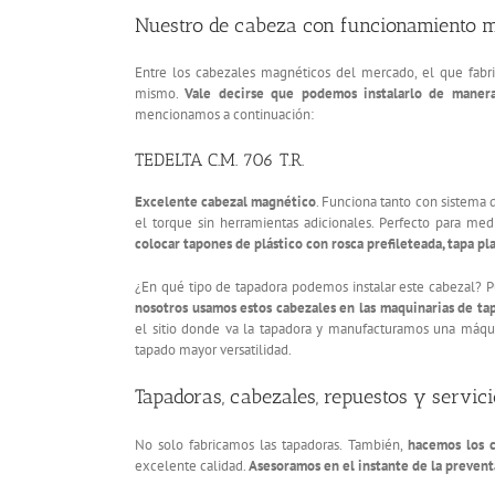
Nuestro de cabeza con funcionamiento 
Entre los cabezales magnéticos del mercado, el que fabri
mismo.
Vale decirse que podemos instalarlo de manera
mencionamos a continuación:
TEDELTA C.M. 706 T.R.
Excelente cabezal magnético
. Funciona tanto con sistema
el torque sin herramientas adicionales. Perfecto para medir
colocar tapones de plástico con rosca prefileteada, tapa pla
¿En qué tipo de tapadora podemos instalar este cabezal? P
nosotros usamos estos cabezales en las maquinarias de ta
el sitio donde va la tapadora y manufacturamos una máqui
tapado mayor versatilidad.
Tapadoras, cabezales, repuestos y servicio
No solo fabricamos las tapadoras. También,
hacemos los c
excelente calidad.
Asesoramos en el instante de la prevent