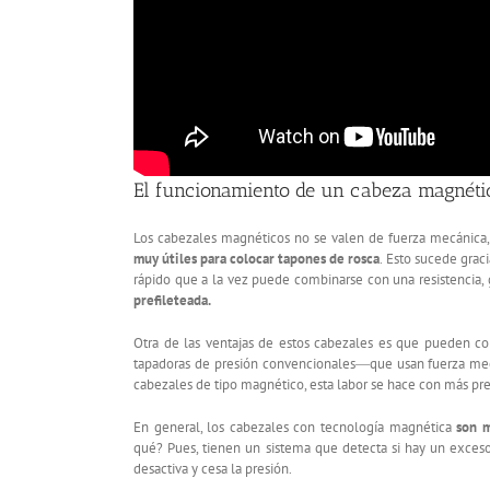
El funcionamiento de un cabeza magnéti
Los cabezales magnéticos no se valen de fuerza mecánica, 
muy útiles para colocar tapones de rosca
. Esto sucede grac
rápido que a la vez puede combinarse con una resistencia,
prefileteada.
Otra de las ventajas de estos cabezales es que pueden co
tapadoras de presión convencionales―que usan fuerza me
cabezales de tipo magnético, esta labor se hace con más pr
En general, los cabezales con tecnología magnética
son m
qué? Pues, tienen un sistema que detecta si hay un exceso
desactiva y cesa la presión.