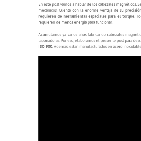
En este post vamos a hablar de los cabezales magnéticos. Se
mecánicos. Cuenta con la enorme ventaja de su
precisió
requieren de herramientas espaciales para el torque
. T
requieren de menos energía para funcionar.
Acumulamos ya varios años fabricando cabezales magnétic
taponadoras. Por eso, elaboramos el presente post para desc
ISO 900.
Además, están manufacturados en acero inoxidable. 