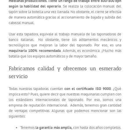
medianas producciones. Tiene un rango de trabajo entre 600-800 bph
según la habilidad del operario
. Se realiza la colocación manual del
tapón sobre la botella una vez llenada. No obstante, el cierre se efectúa
de manera automática gracias al accionamiento de bajada y subida del
cabezal manual.
Usar esta tapadora, equivale al trabajo manuela de las taponadoras de
banco italianas. No obstante, tiene los aditamentos mecánicos y
tecnológicos que mejoran la labor del taponado. Por eso, es una
maquinaria 100% recomendada
. Además, es económica. ¡Mucho más
batalla que los equipos automáticos y de mayor tamaño.
Fabricamos calidad y ofrecemos un esmerado
servicio
Todas nuestras tapadoras cuentan
con el certificado ISO 9000
. ¿Qué
implica esto? Pues, quiere decir que nuestras maquinarias cumplen con
los estándares internacionales de taponado. Por eso, somos una
empresa de reputación internacional. Además, tenemos gran cantidad
de ventajas competitivas. Algunas que podemos mencionar son las
siguientes:
Tenemos
la garantía más amplia,
con hasta dos años completos.