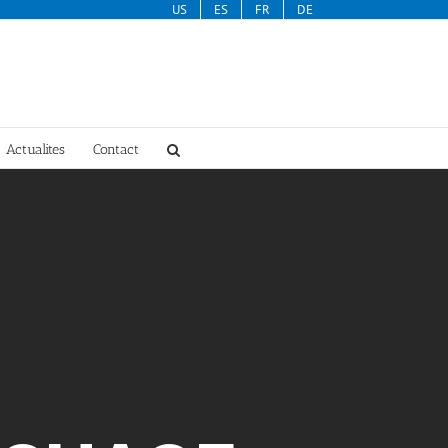
US
ES
FR
DE
Actualites
Contact