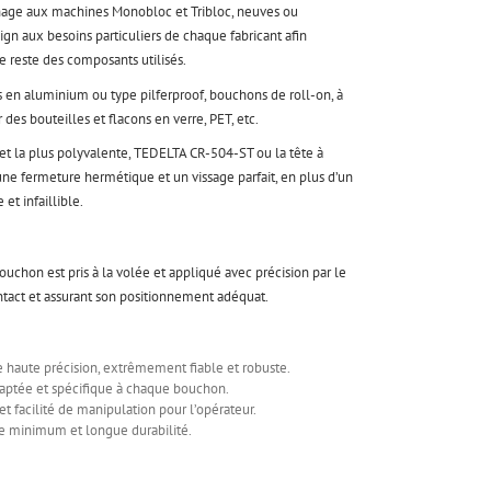
hage aux machines Monobloc et Tribloc, neuves ou
ign aux besoins particuliers de chaque fabricant afin
le reste des composants utilisés.
 en aluminium ou type pilferproof, bouchons de roll-on, à
des bouteilles et flacons en verre, PET, etc.
 et la plus polyvalente, TEDELTA CR-504-ST ou la tête à
ne fermeture hermétique et un vissage parfait, en plus d’un
et infaillible.
ouchon est pris à la volée et appliqué avec précision par le
ontact et assurant son positionnement adéquat.
 haute précision, extrêmement fiable et robuste.
aptée et spécifique à chaque bouchon.
et facilité de manipulation pour l’opérateur.
ge minimum et longue durabilité.