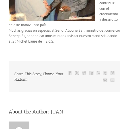
contribuir
con el
crecimiento
y desarrollo
de este maravilloso país.
Muchas gracias en especial al Señor Alioune Sarr, ministro del comercio
Senegalés, por dedicar unos minutos a visitar nuestro stand saludando
al Sr. Michel Laure de T.E.C.S.
Share This Story, Choose Your
Facebook
X
Reddit
LinkedIn
WhatsApp
Tumblr
Pinterest
Platform!
Vk
Email
About the Author:
JUAN