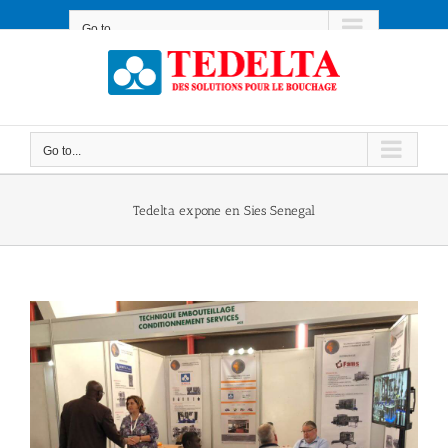
Skip
to
Go to...
content
Go to...
Tedelta expone en Sies Senegal