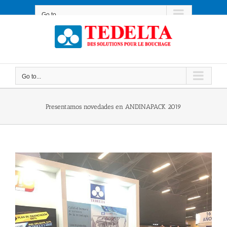
Skip
to
Go to...
content
Go to...
Presentamos novedades en ANDINAPACK 2019