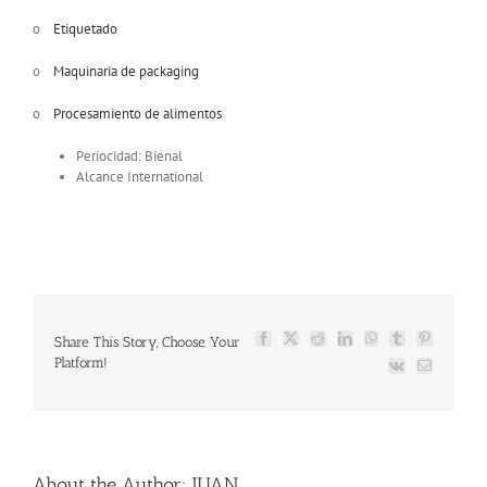
o
Etiquetado
o
Maquinaria de packaging
o
Procesamiento de alimentos
Periocidad: Bienal
Alcance International
Share This Story, Choose Your
Facebook
X
Reddit
LinkedIn
WhatsApp
Tumblr
Pinterest
Platform!
Vk
Email
About the Author:
JUAN