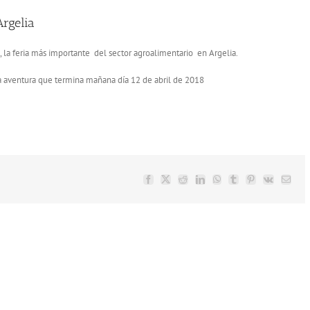
rgelia
, la feria más importante del sector agroalimentario en Argelia.
 aventura que termina mañana día 12 de abril de 2018
Facebook
X
Reddit
LinkedIn
WhatsApp
Tumblr
Pinterest
Vk
Email